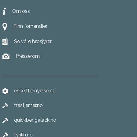
Om oss
Finn forhandler
Se våre brosjyrer
Presserom
enkeltfornyelse.no
trestjerner.no
quickbengalack.no
tyrilin.no