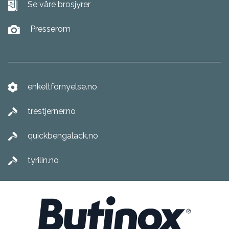
Se våre brosjyrer
Presserom
enkeltfornyelse.no
trestjerner.no
quickbengalack.no
tyrilin.no