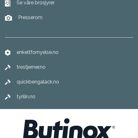
Se våre brosjyrer
Presserom
enkeltfornyelse.no
trestjerner.no
quickbengalack.no
tyrilin.no