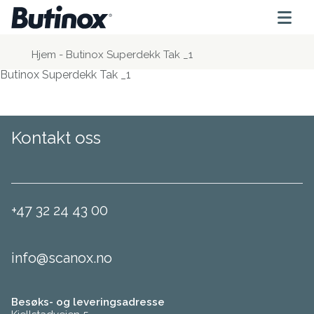
Hjem
-
Butinox Superdekk Tak _1
Butinox Superdekk Tak _1
Kontakt oss
+47 32 24 43 00
info@scanox.no
Besøks- og leveringsadresse