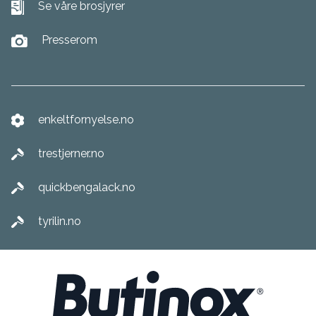
Se våre brosjyrer
Presserom
enkeltfornyelse.no
trestjerner.no
quickbengalack.no
tyrilin.no