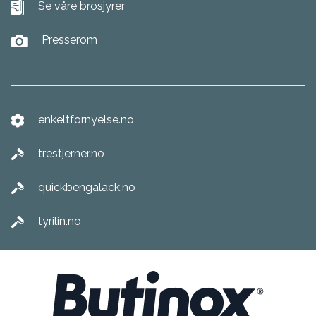
Se våre brosjyrer
Presserom
enkeltfornyelse.no
trestjerner.no
quickbengalack.no
tyrilin.no