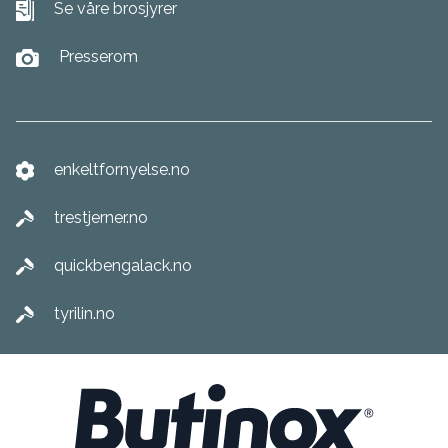
Se våre brosjyrer
Presserom
enkeltfornyelse.no
trestjerner.no
quickbengalack.no
tyrilin.no