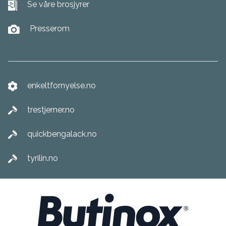
Se våre brosjyrer
Presserom
enkeltfornyelse.no
trestjerner.no
quickbengalack.no
tyrilin.no