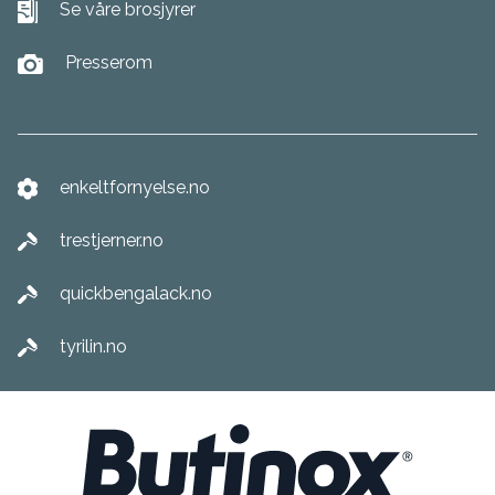
Se våre brosjyrer
Presserom
enkeltfornyelse.no
trestjerner.no
quickbengalack.no
tyrilin.no