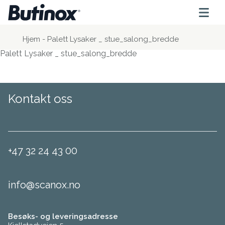
Hjem
-
Palett Lysaker _ stue_salong_bredde
Palett Lysaker _ stue_salong_bredde
Kontakt oss
+47 32 24 43 00
info@scanox.no
Besøks- og leveringsadresse