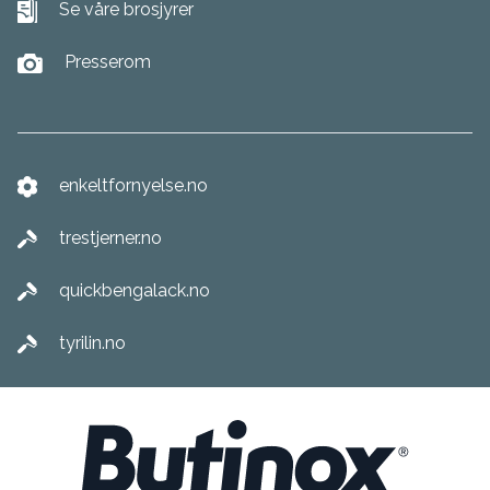
Se våre brosjyrer
Presserom
enkeltfornyelse.no
trestjerner.no
quickbengalack.no
tyrilin.no