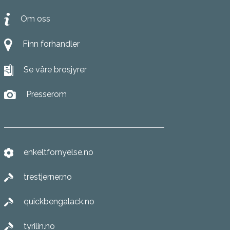
Om oss
Finn forhandler
Se våre brosjyrer
Presserom
enkeltfornyelse.no
trestjerner.no
quickbengalack.no
tyrilin.no