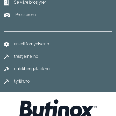
Se våre brosjyrer
Presserom
enkeltfornyelse.no
trestjerner.no
quickbengalack.no
tyrilin.no