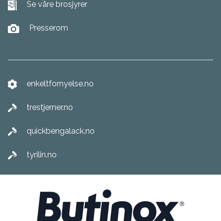
Se våre brosjyrer
Presserom
enkeltfornyelse.no
trestjerner.no
quickbengalack.no
tyrilin.no