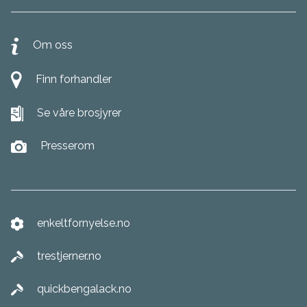
Om oss
Finn forhandler
Se våre brosjyrer
Presserom
enkeltfornyelse.no
trestjerner.no
quickbengalack.no