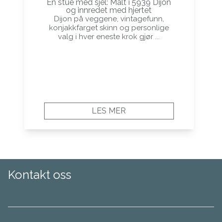
En stue med sjel: Malt i 5939 Dijon
og innredet med hjertet
Dijon på veggene, vintagefunn,
konjakkfarget skinn og personlige
valg i hver eneste krok gjør ...
LES MER
Kontakt oss