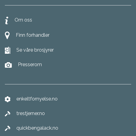
Om oss
Finn forhandler
Se våre brosjyrer
Presserom
enkeltfornyelse.no
trestjerner.no
quickbengalack.no