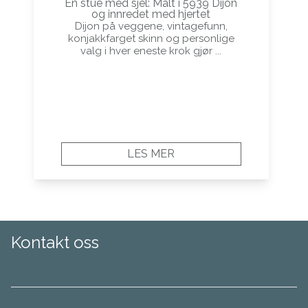
En stue med sjel: Malt i 5939 Dijon
og innredet med hjertet
Dijon på veggene, vintagefunn,
konjakkfarget skinn og personlige
valg i hver eneste krok gjør ...
LES MER
Kontakt oss