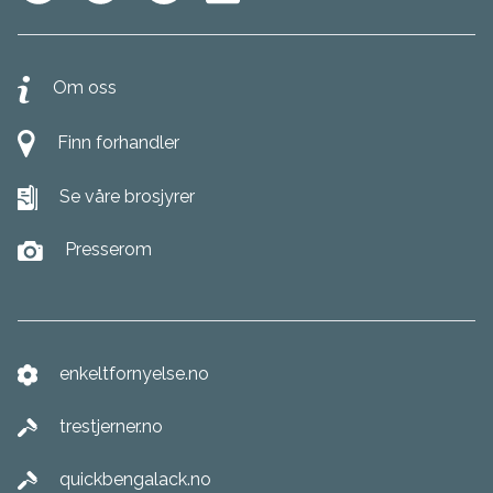
Om oss
Finn forhandler
Se våre brosjyrer
Presserom
enkeltfornyelse.no
trestjerner.no
quickbengalack.no