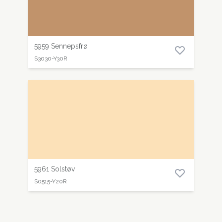
5959 Sennepsfrø
S3030-Y30R
5961 Solstøv
S0515-Y20R