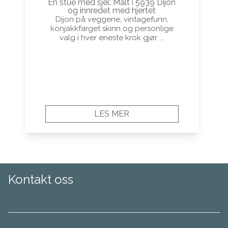
En stue med sjel: Malt i 5939 Dijon
og innredet med hjertet
Dijon på veggene, vintagefunn,
konjakkfarget skinn og personlige
valg i hver eneste krok gjør ...
LES MER
Kontakt oss