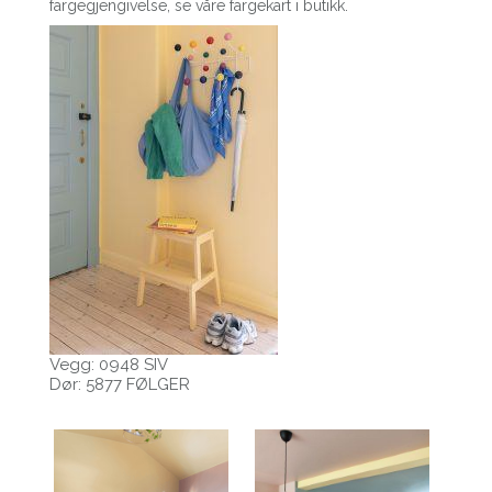
fargegjengivelse, se våre fargekart i butikk.
Vegg: 0948 SIV
Dør: 5877 FØLGER